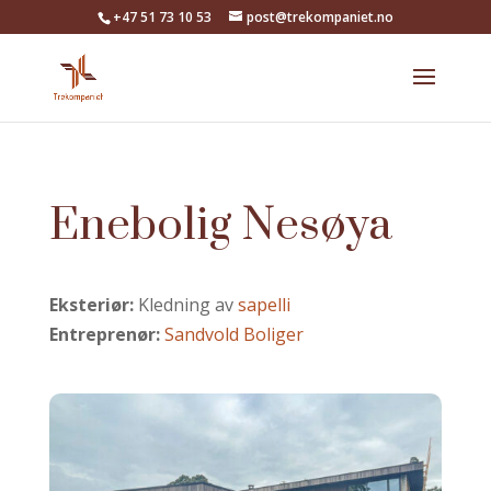
+47 51 73 10 53
post@trekompaniet.no
Enebolig Nesøya
Eksteriør:
Kledning av
sapelli
Entreprenør:
Sandvold Boliger