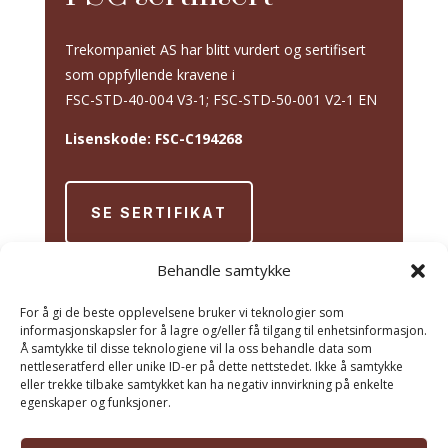
Trekompaniet AS har blitt vurdert og sertifisert
som oppfyllende kravene i
FSC-STD-40-004 V3-1; FSC-STD-50-001 V2-1 EN
Lisenskode: FSC-C194268
SE SERTIFIKAT
Behandle samtykke
For å gi de beste opplevelsene bruker vi teknologier som
informasjonskapsler for å lagre og/eller få tilgang til enhetsinformasjon.
Å samtykke til disse teknologiene vil la oss behandle data som
nettleseratferd eller unike ID-er på dette nettstedet. Ikke å samtykke
eller trekke tilbake samtykket kan ha negativ innvirkning på enkelte
egenskaper og funksjoner.