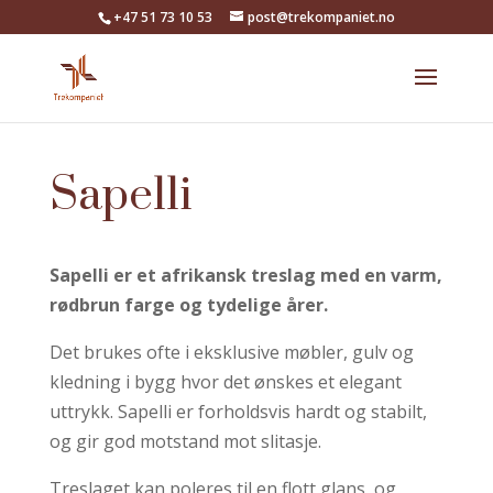
+47 51 73 10 53
post@trekompaniet.no
Sapelli
Sapelli er et afrikansk treslag med en varm,
rødbrun farge og tydelige årer.
Det brukes ofte i eksklusive møbler, gulv og
kledning i bygg hvor det ønskes et elegant
uttrykk. Sapelli er forholdsvis hardt og stabilt,
og gir god motstand mot slitasje.
Treslaget kan poleres til en flott glans, og