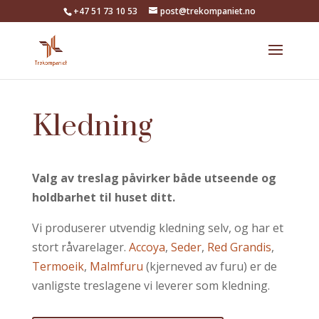
+47 51 73 10 53
post@trekompaniet.no
Kledning
Valg av treslag påvirker både utseende og
holdbarhet til huset ditt.
Vi produserer utvendig kledning selv, og har et
stort råvarelager.
Accoya
,
Seder
,
Red Grandis
,
Termoeik
,
Malmfuru
(kjerneved av furu) er de
vanligste treslagene vi leverer som kledning.