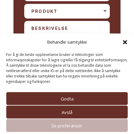
Behandle samtykke
For å gi de beste opplevelsene bruker vi teknologier som
informasjonskapsler for å lagre og/eller få tilgang til enhetsinformasjon.
Å samtykke til disse teknologiene vil la oss behandle data som
nettleseratferd eller unike ID-er på dette nettstedet. Ikke å samtykke
SEND
eller trekke tilbake samtykket kan ha negativ innvirkning på enkelte
egenskaper og funksjoner.
Godta
Avslå
Se preferanser
© TREKOMPANIET AS |
Personvern og