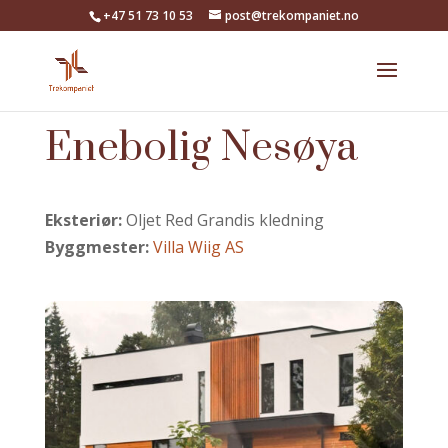
+47 51 73 10 53
post@trekompaniet.no
Enebolig Nesøya
Eksteriør:
Oljet Red Grandis kledning
Byggmester:
Villa Wiig AS