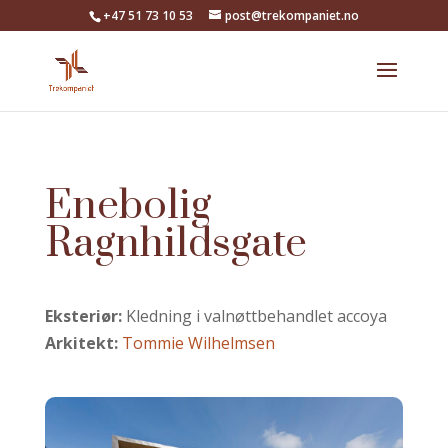
+47 51 73 10 53
post@trekompaniet.no
Enebolig
Ragnhildsgate
Eksteriør:
Kledning i valnøttbehandlet accoya
Arkitekt:
Tommie Wilhelmsen