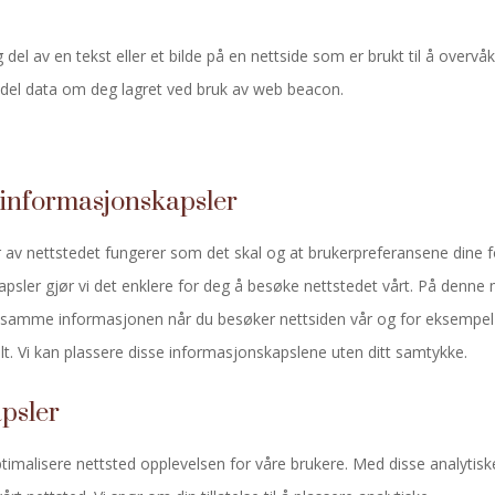
g del av en tekst eller et bilde på en nettside som er brukt til å overvå
 en del data om deg lagret ved bruk av web beacon.
e informasjonskapsler
 av nettstedet fungerer som det skal og at brukerpreferansene dine fo
apsler gjør vi det enklere for deg å besøke nettstedet vårt. På denne
n samme informasjonen når du besøker nettsiden vår og for eksempel 
alt. Vi kan plassere disse informasjonskapslene uten ditt samtykke.
apsler
ptimalisere nettsted opplevelsen for våre brukere. Med disse analytisk