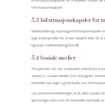
informasjonskapslene for vi innblikk i bruken av vå
informasjonskapsler.
5.3 Informasjonskapsler for 
Markedsførings-/sporingsinformasjonskapsler er i
lage brukerprofiler for å vise reklame eller for å
lignende markedsføringsformål.
5.4 Sosiale medier
På nettsiden vår, har vi inkludert innhold fra Insta
«tweet») i sosiale medier som Instagram. Innho
innholdet kan lagre og behandle noe informasjon
Les personvernerklæringen til de ulike sosiale n
(personlige) data som de behandler ved hjelp av