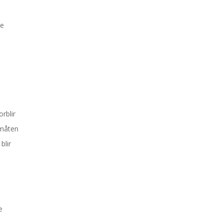
ke
rblir
 måten
blir
e