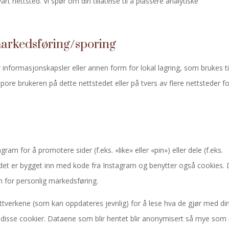
rt nettsted. Vi spør om din tillatelse til å plassere analytiske
markedsføring/sporing
nformasjonskapsler eller annen form for lokal lagring, som brukes ti
 spore brukeren på dette nettstedet eller på tvers av flere nettsteder f
gram for å promotere sider (f.eks. «like» eller «pin») eller dele (f.eks.
ldet er bygget inn med kode fra Instagram og benytter også cookies. 
 for personlig markedsføring.
ettverkene (som kan oppdateres jevnlig) for å lese hva de gjør med di
 disse cookier. Dataene som blir hentet blir anonymisert så mye som 