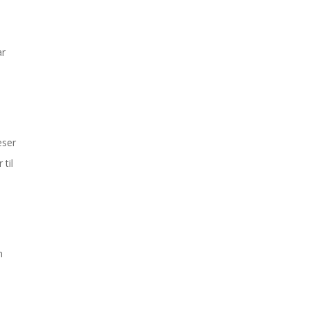
ar
eser
 til
n