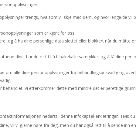
 personopplysninger:
opplysninger trengs, hva som vil skje med dem, og hvor lenge de vil bl
 personopplysninger som er kjent for oss.
rrigere, og å ha dine personlige data slettet eller blokkert når du måtte 
dataene dine, har du rett til å tilbakekalle samtykket og å få dine pers
l å be om alle dine personopplysninger fra behandlingsansvarlig og over
arlig.
blir behandlet. Vi etterkommer dette med mindre det er berettige grunn
 kontaktinformasjonen nederst i denne infokapsel-erklæringen. Hvis du
ne, vil vi gjerne høre fra deg, men du har også rett til å sende inn e