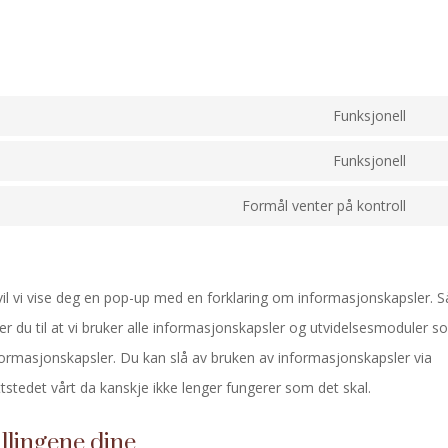
Funksjonell
Con
to
Funksjonell
Con
serv
to
Formål venter på kontroll
wor
Con
serv
to
lite
serv
vil vi vise deg en pop-up med en forklaring om informasjonskapsler. S
dive
er du til at vi bruker alle informasjonskapsler og utvidelsesmoduler 
formasjonskapsler. Du kan slå av bruken av informasjonskapsler via
tedet vårt da kanskje ikke lenger fungerer som det skal.
illingene dine