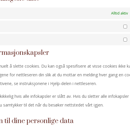
Alltid aktiv
S
M
formasjonskapsler
uelt å slette cookies. Du kan også spesifisere at visse cookies ikke k
lingene for nettleseren din slik at du mottar en melding hver gang en co
ivene, se instruksjonene i Hjelp-delen i nettleseren.
kkelig hvis alle infokapsler er slått av. Hvis du sletter alle infokapsler 
u samtykker til det når du besøker nettstedet vårt igjen.
 til dine personlige data