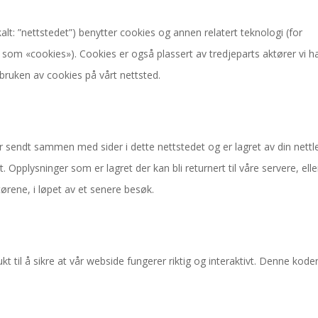
kalt: ”nettstedet”) benytter cookies og annen relatert teknologi (for
t som «cookies»). Cookies er også plassert av tredjeparts aktører vi h
bruken av cookies på vårt nettsted.
er sendt sammen med sider i dette nettstedet og er lagret av din nettl
Opplysninger som er lagret der kan bli returnert til våre servere, eller
ørene, i løpet av et senere besøk.
t til å sikre at vår webside fungerer riktig og interaktivt. Denne kode