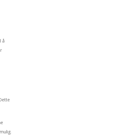
l å
or
Dette
ne
mulig.