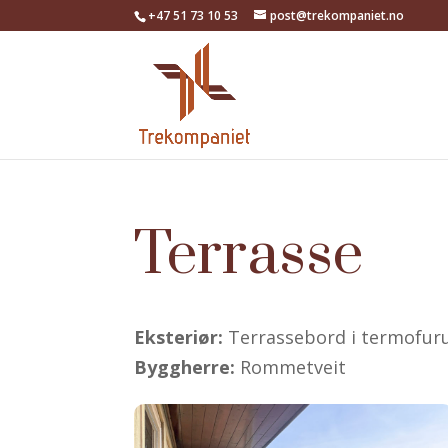
+47 51 73 10 53
post@trekompaniet.no
Terrasse
Eksteriør:
Terrassebord i termofur
Byggherre:
Rommetveit