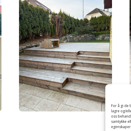
For å gi de
lagre og/ell
oss behandle
samtykke ell
egenskaper 