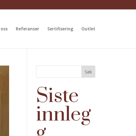
 oss
Referanser
Sertifisering
Outlet
Søk
Siste
innleg
g